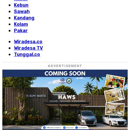
Kebun
Sawah
Kandang
Kolam
Pakar
Wiradesa.co
Wiradesa TV
Tunggal.co
ADVERTISEMENT