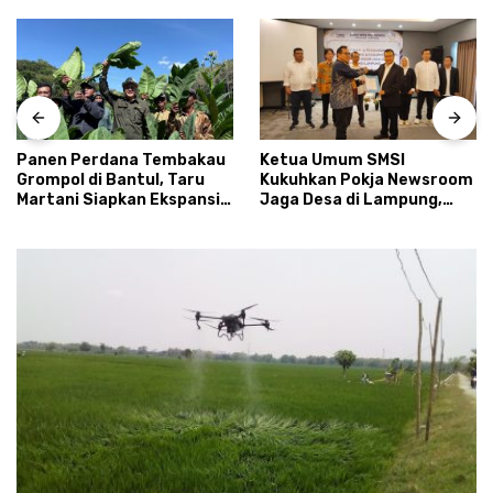
Panen Perdana Tembakau
Ketua Umum SMSI
Grompol di Bantul, Taru
Kukuhkan Pokja Newsroom
Martani Siapkan Ekspansi
Jaga Desa di Lampung,
hingga 200 Hektare
Ikhtiar Menyumbat
Kebocoran Dana Desa