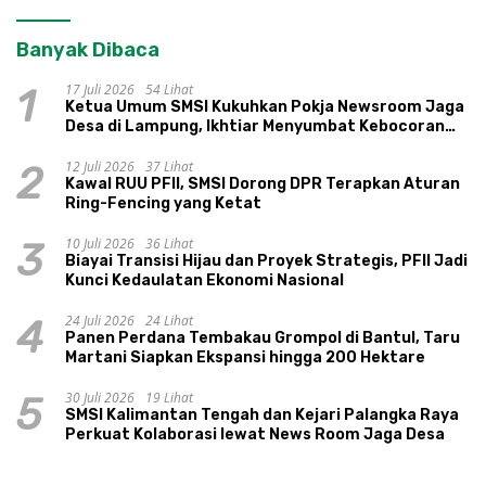
Banyak Dibaca
17 Juli 2026
54 Lihat
1
Ketua Umum SMSI Kukuhkan Pokja Newsroom Jaga
Desa di Lampung, Ikhtiar Menyumbat Kebocoran
Dana Desa
12 Juli 2026
37 Lihat
2
Kawal RUU PFII, SMSI Dorong DPR Terapkan Aturan
Ring-Fencing yang Ketat
10 Juli 2026
36 Lihat
3
Biayai Transisi Hijau dan Proyek Strategis, PFII Jadi
Kunci Kedaulatan Ekonomi Nasional
24 Juli 2026
24 Lihat
4
Panen Perdana Tembakau Grompol di Bantul, Taru
Martani Siapkan Ekspansi hingga 200 Hektare
30 Juli 2026
19 Lihat
5
SMSI Kalimantan Tengah dan Kejari Palangka Raya
Perkuat Kolaborasi lewat News Room Jaga Desa