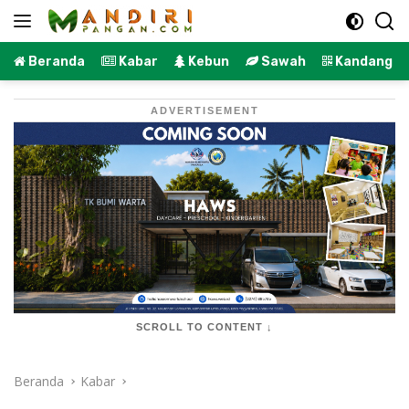
Langsung
ke
konten
Beranda
Kabar
Kebun
Sawah
Kandang
ADVERTISEMENT
SCROLL TO CONTENT ↓
Beranda
Kabar