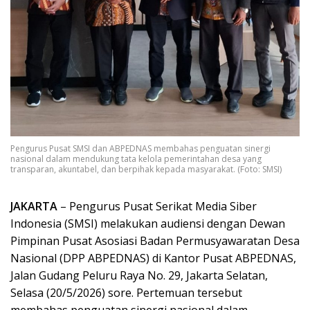
Pengurus Pusat SMSI dan ABPEDNAS membahas penguatan sinergi
nasional dalam mendukung tata kelola pemerintahan desa yang
transparan, akuntabel, dan berpihak kepada masyarakat. (Foto: SMSI)
JAKARTA
– Pengurus Pusat Serikat Media Siber
Indonesia (SMSI) melakukan audiensi dengan Dewan
Pimpinan Pusat Asosiasi Badan Permusyawaratan Desa
Nasional (DPP ABPEDNAS) di Kantor Pusat ABPEDNAS,
Jalan Gudang Peluru Raya No. 29, Jakarta Selatan,
Selasa (20/5/2026) sore. Pertemuan tersebut
membahas penguatan sinergi nasional dalam