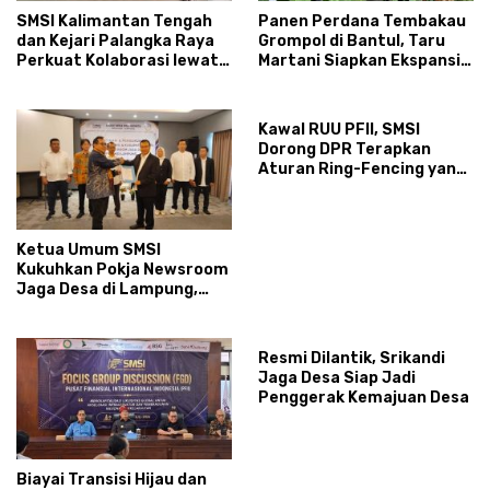
SMSI Kalimantan Tengah
Panen Perdana Tembakau
dan Kejari Palangka Raya
Grompol di Bantul, Taru
Perkuat Kolaborasi lewat
Martani Siapkan Ekspansi
News Room Jaga Desa
hingga 200 Hektare
Kawal RUU PFII, SMSI
Dorong DPR Terapkan
Aturan Ring-Fencing yang
Ketat
Ketua Umum SMSI
Kukuhkan Pokja Newsroom
Jaga Desa di Lampung,
Ikhtiar Menyumbat
Kebocoran Dana Desa
Resmi Dilantik, Srikandi
Jaga Desa Siap Jadi
Penggerak Kemajuan Desa
Biayai Transisi Hijau dan