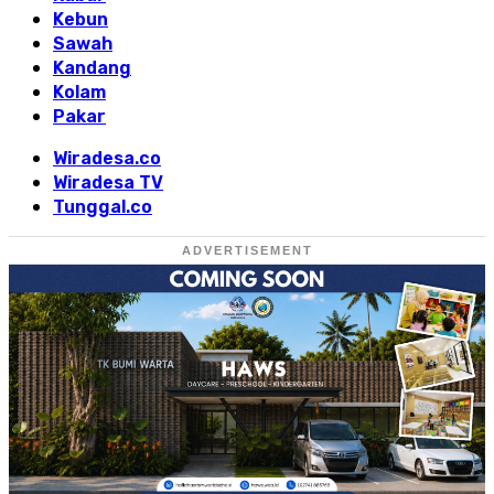
Kebun
Sawah
Kandang
Kolam
Pakar
Wiradesa.co
Wiradesa TV
Tunggal.co
ADVERTISEMENT