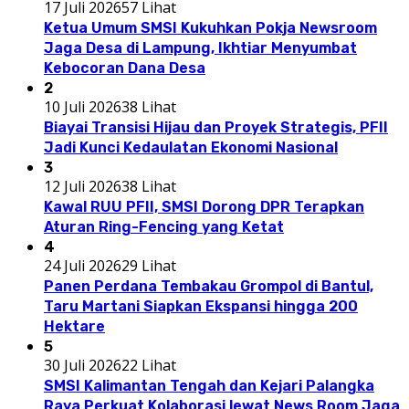
17 Juli 2026
57 Lihat
Ketua Umum SMSI Kukuhkan Pokja Newsroom
Jaga Desa di Lampung, Ikhtiar Menyumbat
Kebocoran Dana Desa
2
10 Juli 2026
38 Lihat
Biayai Transisi Hijau dan Proyek Strategis, PFII
Jadi Kunci Kedaulatan Ekonomi Nasional
3
12 Juli 2026
38 Lihat
Kawal RUU PFII, SMSI Dorong DPR Terapkan
Aturan Ring-Fencing yang Ketat
4
24 Juli 2026
29 Lihat
Panen Perdana Tembakau Grompol di Bantul,
Taru Martani Siapkan Ekspansi hingga 200
Hektare
5
30 Juli 2026
22 Lihat
SMSI Kalimantan Tengah dan Kejari Palangka
Raya Perkuat Kolaborasi lewat News Room Jaga