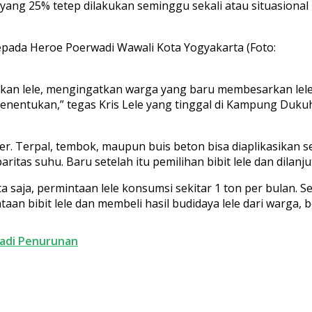
 yang 25% tetep dilakukan seminggu sekali atau situasional 
epada Heroe Poerwadi Wawali Kota Yogyakarta (Foto:
kan lele, mengingatkan warga yang baru membesarkan lele 
menentukan,” tegas Kris Lele yang tinggal di Kampung Duk
r. Terpal, tembok, maupun buis beton bisa diaplikasikan s
paritas suhu. Baru setelah itu pemilihan bibit lele dan dil
a saja, permintaan lele konsumsi sekitar 1 ton per bulan. S
ntaan bibit lele dan membeli hasil budidaya lele dari warga
rjadi Penurunan