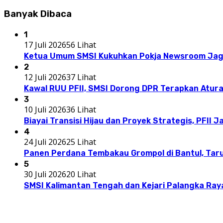
Banyak Dibaca
1
17 Juli 2026
56 Lihat
Ketua Umum SMSI Kukuhkan Pokja Newsroom Jaga
2
12 Juli 2026
37 Lihat
Kawal RUU PFII, SMSI Dorong DPR Terapkan Atur
3
10 Juli 2026
36 Lihat
Biayai Transisi Hijau dan Proyek Strategis, PFII 
4
24 Juli 2026
25 Lihat
Panen Perdana Tembakau Grompol di Bantul, Taru
5
30 Juli 2026
20 Lihat
SMSI Kalimantan Tengah dan Kejari Palangka Ray