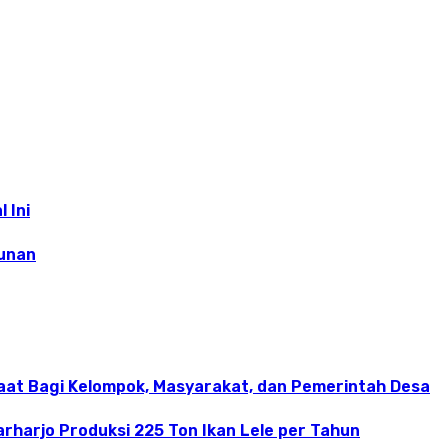
 Ini
runan
aat Bagi Kelompok, Masyarakat, dan Pemerintah Desa
rharjo Produksi 225 Ton Ikan Lele per Tahun