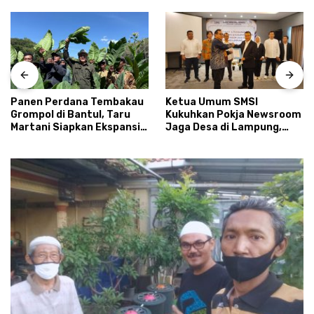
Panen Perdana Tembakau
Ketua Umum SMSI
Grompol di Bantul, Taru
Kukuhkan Pokja Newsroom
Martani Siapkan Ekspansi
Jaga Desa di Lampung,
hingga 200 Hektare
Ikhtiar Menyumbat
Kebocoran Dana Desa