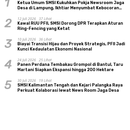
1
Ketua Umum SMSI Kukuhkan Pokja Newsroom Jaga
Desa di Lampung, Ikhtiar Menyumbat Kebocoran
Dana Desa
12 Juli 2026
37 Lihat
2
Kawal RUU PFII, SMSI Dorong DPR Terapkan Aturan
Ring-Fencing yang Ketat
10 Juli 2026
36 Lihat
3
Biayai Transisi Hijau dan Proyek Strategis, PFII Jadi
Kunci Kedaulatan Ekonomi Nasional
24 Juli 2026
25 Lihat
4
Panen Perdana Tembakau Grompol di Bantul, Taru
Martani Siapkan Ekspansi hingga 200 Hektare
30 Juli 2026
19 Lihat
5
SMSI Kalimantan Tengah dan Kejari Palangka Raya
Perkuat Kolaborasi lewat News Room Jaga Desa