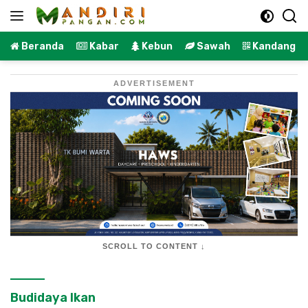
Langsung
ke
konten
Beranda
Kabar
Kebun
Sawah
Kandang
ADVERTISEMENT
SCROLL TO CONTENT ↓
Budidaya Ikan