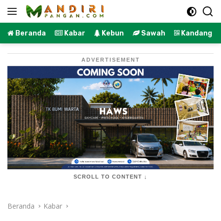
Langsung
ke
konten
Beranda
Kabar
Kebun
Sawah
Kandang
ADVERTISEMENT
SCROLL TO CONTENT ↓
Beranda
Kabar