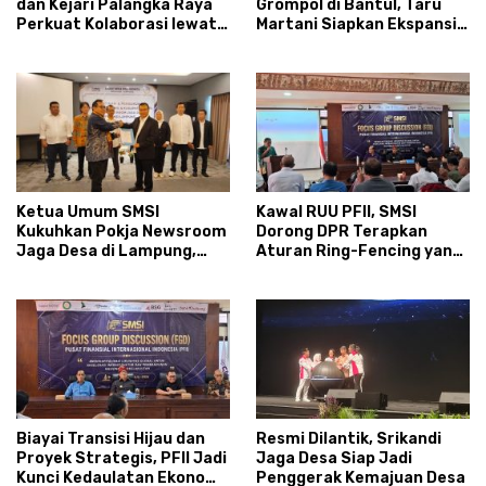
dan Kejari Palangka Raya
Grompol di Bantul, Taru
Perkuat Kolaborasi lewat
Martani Siapkan Ekspansi
News Room Jaga Desa
hingga 200 Hektare
Ketua Umum SMSI
Kawal RUU PFII, SMSI
Kukuhkan Pokja Newsroom
Dorong DPR Terapkan
Jaga Desa di Lampung,
Aturan Ring-Fencing yang
Ikhtiar Menyumbat
Ketat
Kebocoran Dana Desa
Biayai Transisi Hijau dan
Resmi Dilantik, Srikandi
Proyek Strategis, PFII Jadi
Jaga Desa Siap Jadi
Kunci Kedaulatan Ekonomi
Penggerak Kemajuan Desa