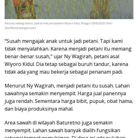
Para ibu sedang nandur padi di area persawahan Wiyoro Kidul, Minggu (20/9/2020) (Foto:
Ono/Mandiripangan.com)
“Susah mengajak anak untuk jadi petani. Tapi kami
tidak menyalahkan. Karena menjadi petani itu memang
benar-benar susah,” ujar Ny Wagirah, petani asal
Wiyoro Kidul. Dia tetap sebagai buruh tandur, karena
tidak ada yang mau bekerja sebagai penanam padi.
Menurut Ny Wagirah, menjadi petani itu susah. Lahan
sawahnya semakin menyempit. Harga jual panennya
juga rendah. Sementara harga bibit, pupuk, obat hama,
dan biaya produksinya mahal.
Area sawah di wilayah Baturetno juga semakin
menyempit. Lahan sawah banyak dialih-fungsikan