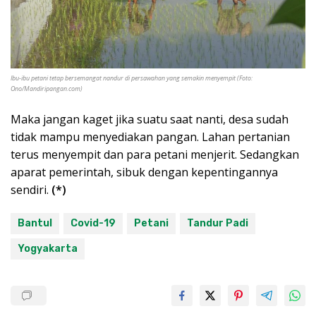
Ibu-ibu petani tetap bersemangat nandur di persawahan yang semakin menyempit (Foto:
Ono/Mandiripangan.com)
Maka jangan kaget jika suatu saat nanti, desa sudah
tidak mampu menyediakan pangan. Lahan pertanian
terus menyempit dan para petani menjerit. Sedangkan
aparat pemerintah, sibuk dengan kepentingannya
sendiri.
(*)
Bantul
Covid-19
Petani
Tandur Padi
Yogyakarta