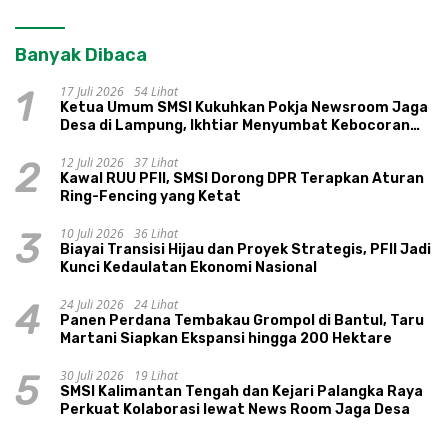
Banyak Dibaca
17 Juli 2026
54 Lihat
1
Ketua Umum SMSI Kukuhkan Pokja Newsroom Jaga
Desa di Lampung, Ikhtiar Menyumbat Kebocoran
Dana Desa
12 Juli 2026
37 Lihat
2
Kawal RUU PFII, SMSI Dorong DPR Terapkan Aturan
Ring-Fencing yang Ketat
10 Juli 2026
36 Lihat
3
Biayai Transisi Hijau dan Proyek Strategis, PFII Jadi
Kunci Kedaulatan Ekonomi Nasional
24 Juli 2026
24 Lihat
4
Panen Perdana Tembakau Grompol di Bantul, Taru
Martani Siapkan Ekspansi hingga 200 Hektare
30 Juli 2026
19 Lihat
5
SMSI Kalimantan Tengah dan Kejari Palangka Raya
Perkuat Kolaborasi lewat News Room Jaga Desa