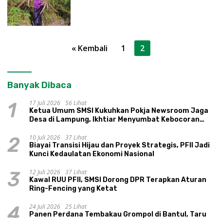
Paginasi
« Kembali
1
2
pos
Banyak Dibaca
17 Juli 2026
56 Lihat
1
Ketua Umum SMSI Kukuhkan Pokja Newsroom Jaga
Desa di Lampung, Ikhtiar Menyumbat Kebocoran
Dana Desa
10 Juli 2026
37 Lihat
2
Biayai Transisi Hijau dan Proyek Strategis, PFII Jadi
Kunci Kedaulatan Ekonomi Nasional
12 Juli 2026
37 Lihat
3
Kawal RUU PFII, SMSI Dorong DPR Terapkan Aturan
Ring-Fencing yang Ketat
24 Juli 2026
25 Lihat
4
Panen Perdana Tembakau Grompol di Bantul, Taru