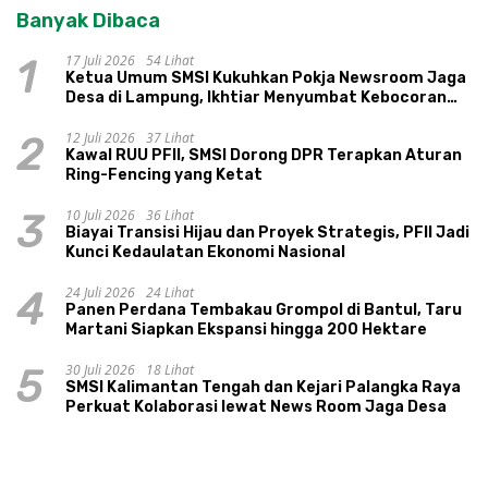
Banyak Dibaca
17 Juli 2026
54 Lihat
1
Ketua Umum SMSI Kukuhkan Pokja Newsroom Jaga
Desa di Lampung, Ikhtiar Menyumbat Kebocoran
Dana Desa
12 Juli 2026
37 Lihat
2
Kawal RUU PFII, SMSI Dorong DPR Terapkan Aturan
Ring-Fencing yang Ketat
10 Juli 2026
36 Lihat
3
Biayai Transisi Hijau dan Proyek Strategis, PFII Jadi
Kunci Kedaulatan Ekonomi Nasional
24 Juli 2026
24 Lihat
4
Panen Perdana Tembakau Grompol di Bantul, Taru
Martani Siapkan Ekspansi hingga 200 Hektare
30 Juli 2026
18 Lihat
5
SMSI Kalimantan Tengah dan Kejari Palangka Raya
Perkuat Kolaborasi lewat News Room Jaga Desa