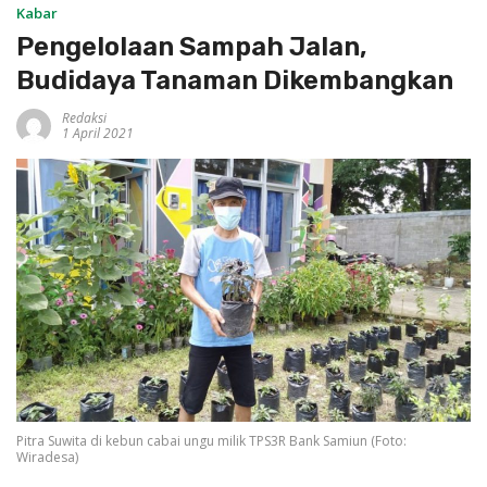
Kabar
Pengelolaan Sampah Jalan,
Budidaya Tanaman Dikembangkan
Redaksi
1 April 2021
Pitra Suwita di kebun cabai ungu milik TPS3R Bank Samiun (Foto:
Wiradesa)