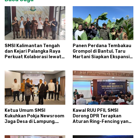
SMSI Kalimantan Tengah
Panen Perdana Tembakau
dan Kejari Palangka Raya
Grompol di Bantul, Taru
Perkuat Kolaborasi lewat
Martani Siapkan Ekspansi
News Room Jaga Desa
hingga 200 Hektare
Ketua Umum SMSI
Kawal RUU PFII, SMSI
Kukuhkan Pokja Newsroom
Dorong DPR Terapkan
Jaga Desa di Lampung,
Aturan Ring-Fencing yang
Ikhtiar Menyumbat
Ketat
Kebocoran Dana Desa