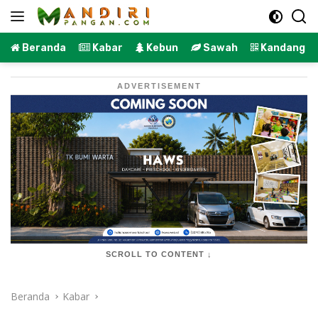
Langsung
ke
konten
Beranda
Kabar
Kebun
Sawah
Kandang
ADVERTISEMENT
SCROLL TO CONTENT ↓
Beranda
Kabar