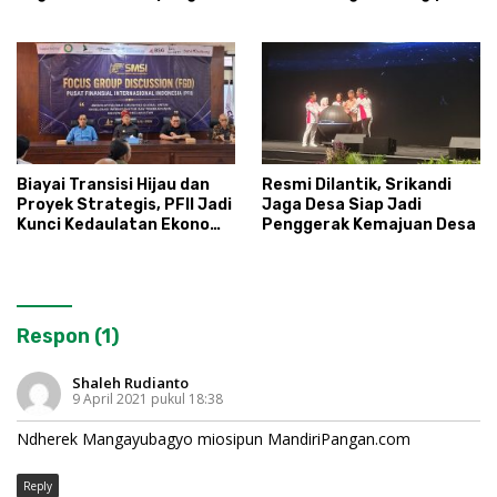
Ikhtiar Menyumbat
Ketat
Kebocoran Dana Desa
Biayai Transisi Hijau dan
Resmi Dilantik, Srikandi
Proyek Strategis, PFII Jadi
Jaga Desa Siap Jadi
Kunci Kedaulatan Ekonomi
Penggerak Kemajuan Desa
Nasional
Respon (1)
Shaleh Rudianto
9 April 2021 pukul 18:38
Ndherek Mangayubagyo miosipun MandiriPangan.com
Reply