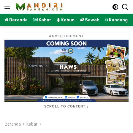
Langsung
ke
konten
Beranda
Kabar
Kebun
Sawah
Kandang
ADVERTISEMENT
SCROLL TO CONTENT ↓
Beranda
Kabar