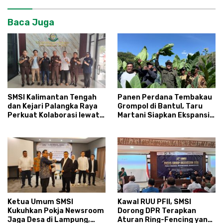
Baca Juga
SMSI Kalimantan Tengah
Panen Perdana Tembakau
dan Kejari Palangka Raya
Grompol di Bantul, Taru
Perkuat Kolaborasi lewat
Martani Siapkan Ekspansi
News Room Jaga Desa
hingga 200 Hektare
Ketua Umum SMSI
Kawal RUU PFII, SMSI
Kukuhkan Pokja Newsroom
Dorong DPR Terapkan
Jaga Desa di Lampung,
Aturan Ring-Fencing yang