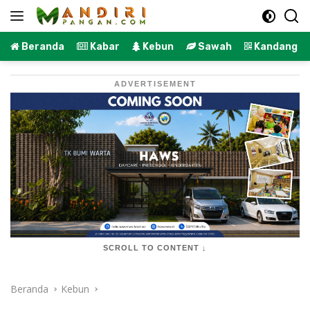
Langsung
ke
konten
Beranda
Kabar
Kebun
Sawah
Kandang
ADVERTISEMENT
SCROLL TO CONTENT ↓
Beranda
Kebun