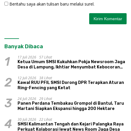
Beritahu saya akan tulisan baru melalui surel.
Banyak Dibaca
17 Juli 2026
57 Lihat
1
Ketua Umum SMSI Kukuhkan Pokja Newsroom Jaga
Desa di Lampung, Ikhtiar Menyumbat Kebocoran
Dana Desa
12 Juli 2026
38 Lihat
2
Kawal RUU PFII, SMSI Dorong DPR Terapkan Aturan
Ring-Fencing yang Ketat
24 Juli 2026
29 Lihat
3
Panen Perdana Tembakau Grompol di Bantul, Taru
Martani Siapkan Ekspansi hingga 200 Hektare
30 Juli 2026
22 Lihat
4
SMSI Kalimantan Tengah dan Kejari Palangka Raya
Perkuat Kolaborasi lewat News Room Jaga Desa