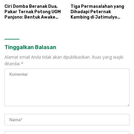
Ciri Domba Beranak Dua,
Tiga Permasalahan yang
Pakar Ternak Potong UGM
Dihadapi Peternak
Panjono: Bentuk Awake
Kambing di Jatimulyo
Koyo Nongko Setugel
Kebumen
Tinggalkan Balasan
Alamat email Anda tidak akan dipublikasikan.
Ruas yang wajib
ditandai
*