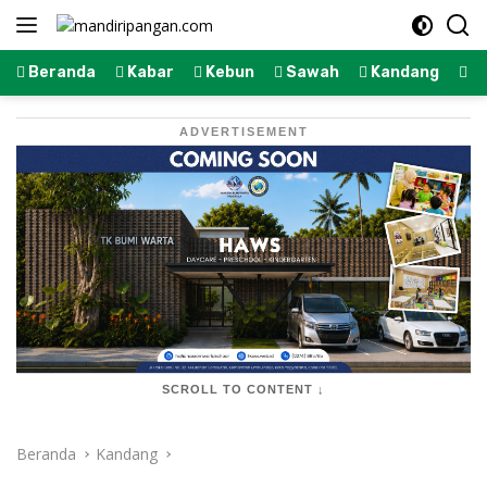
Langsung
ke
konten
Beranda
Kabar
Kebun
Sawah
Kandang
K
ADVERTISEMENT
SCROLL TO CONTENT ↓
Beranda
Kandang