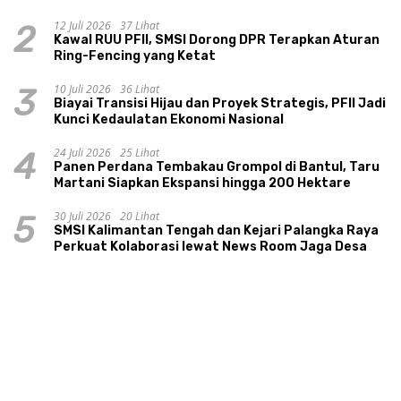
Dana Desa
12 Juli 2026
37 Lihat
2
Kawal RUU PFII, SMSI Dorong DPR Terapkan Aturan
Ring-Fencing yang Ketat
10 Juli 2026
36 Lihat
3
Biayai Transisi Hijau dan Proyek Strategis, PFII Jadi
Kunci Kedaulatan Ekonomi Nasional
24 Juli 2026
25 Lihat
4
Panen Perdana Tembakau Grompol di Bantul, Taru
Martani Siapkan Ekspansi hingga 200 Hektare
30 Juli 2026
20 Lihat
5
SMSI Kalimantan Tengah dan Kejari Palangka Raya
Perkuat Kolaborasi lewat News Room Jaga Desa