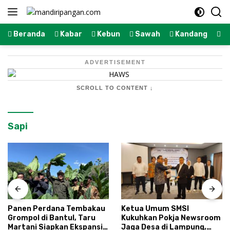
Langsung
ke
konten
Beranda
Kabar
Kebun
Sawah
Kandang
K
ADVERTISEMENT
SCROLL TO CONTENT ↓
Sapi
Panen Perdana Tembakau
Ketua Umum SMSI
Grompol di Bantul, Taru
Kukuhkan Pokja Newsroom
Martani Siapkan Ekspansi
Jaga Desa di Lampung,