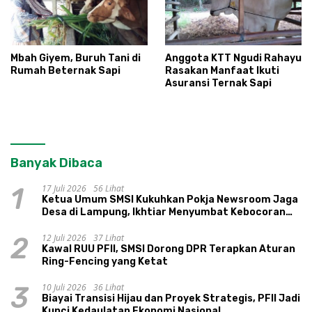
Mbah Giyem, Buruh Tani di
Anggota KTT Ngudi Rahayu
Rumah Beternak Sapi
Rasakan Manfaat Ikuti
Asuransi Ternak Sapi
Banyak Dibaca
17 Juli 2026
56 Lihat
1
Ketua Umum SMSI Kukuhkan Pokja Newsroom Jaga
Desa di Lampung, Ikhtiar Menyumbat Kebocoran
Dana Desa
12 Juli 2026
37 Lihat
2
Kawal RUU PFII, SMSI Dorong DPR Terapkan Aturan
Ring-Fencing yang Ketat
10 Juli 2026
36 Lihat
3
Biayai Transisi Hijau dan Proyek Strategis, PFII Jadi
Kunci Kedaulatan Ekonomi Nasional