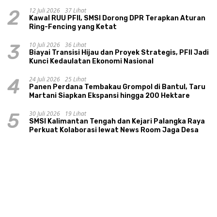
Dana Desa
12 Juli 2026
37 Lihat
2
Kawal RUU PFII, SMSI Dorong DPR Terapkan Aturan
Ring-Fencing yang Ketat
10 Juli 2026
36 Lihat
3
Biayai Transisi Hijau dan Proyek Strategis, PFII Jadi
Kunci Kedaulatan Ekonomi Nasional
24 Juli 2026
25 Lihat
4
Panen Perdana Tembakau Grompol di Bantul, Taru
Martani Siapkan Ekspansi hingga 200 Hektare
30 Juli 2026
19 Lihat
5
SMSI Kalimantan Tengah dan Kejari Palangka Raya
Perkuat Kolaborasi lewat News Room Jaga Desa