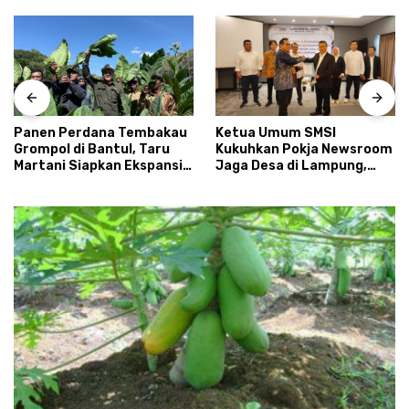
Panen Perdana Tembakau
Ketua Umum SMSI
Grompol di Bantul, Taru
Kukuhkan Pokja Newsroom
Martani Siapkan Ekspansi
Jaga Desa di Lampung,
hingga 200 Hektare
Ikhtiar Menyumbat
Kebocoran Dana Desa