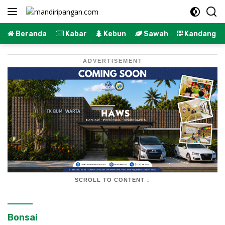
Langsung
ke
konten
Beranda
Kabar
Kebun
Sawah
Kandang
ADVERTISEMENT
SCROLL TO CONTENT ↓
Bonsai