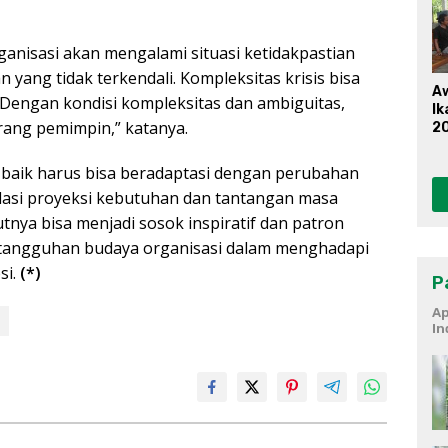
nisasi akan mengalami situasi ketidakpastian
yang tidak terkendali. Kompleksitas krisis bisa
A
 “Dengan kondisi kompleksitas dan ambiguitas,
Ik
rang pemimpin,” katanya.
20
P
baik harus bisa beradaptasi dengan perubahan
si proyeksi kebutuhan dan tantangan masa
ya bisa menjadi sosok inspiratif dan patron
tangguhan budaya organisasi dalam menghadapi
si.
(*)
P
Ap
In