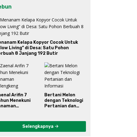
ebun
enanam Kelapa Kopyor Cocok Untuk
low Living” di Desa: Satu Pohon
rbuah 8 Janjang 192 Butir
enal Arifin 7
Bertani Melon
ahun Menekuni
dengan Teknologi
anaman
Pertanian dan
elengkeng
Informasi
Selengkapnya