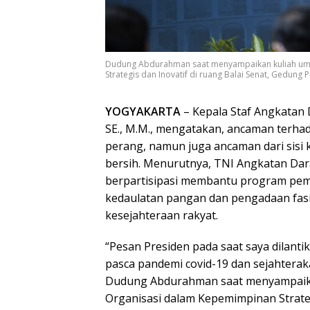
Dudung Abdurahman saat menyampaikan kuliah um
Strategis dan Inovatif di ruang Balai Senat, Gedung 
YOGYAKARTA
– Kepala Staf Angkatan
SE., M.M., mengatakan, ancaman terhad
perang, namun juga ancaman dari sisi 
bersih. Menurutnya, TNI Angkatan Darat
berpartisipasi membantu program pem
kedaulatan pangan dan pengadaan fasi
kesejahteraan rakyat.
“Pesan Presiden pada saat saya dilant
pasca pandemi covid-19 dan sejahteraka
Dudung Abdurahman saat menyampaika
Organisasi dalam Kepemimpinan Strateg