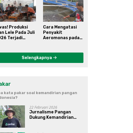
was! Produksi
Cara Mengatasi
an Lele Pada Juli
Penyakit
26 Terjadi
Aeromonas pada
enurunan
Ikan Lele
Selengkapnya
akar
a kata pakar soal kemandirian pangan
donesia?
22 Februari 2026
Jurnalisme Pangan
Dukung Kemandirian
Pangan di Indonesia