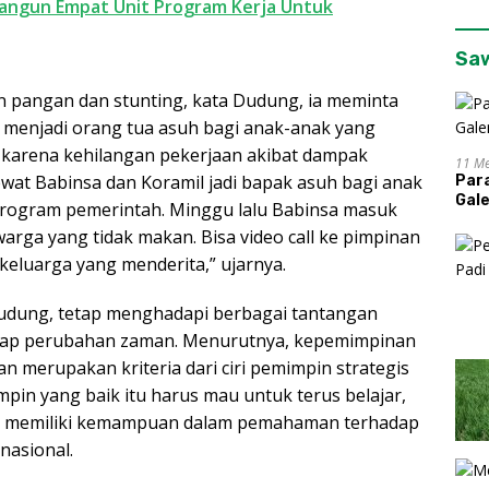
ngun Empat Unit Program Kerja Untuk
Sa
n pangan dan stunting, kata Dudung, ia meminta
p menjadi orang tua asuh bagi anak-anak yang
 karena kehilangan pekerjaan akibat dampak
11 Me
ewat Babinsa dan Koramil jadi bapak asuh bagi anak
Par
Gal
program pemerintah. Minggu lalu Babinsa masuk
rga yang tidak makan. Bisa video call ke pimpinan
eluarga yang menderita,” ujarnya.
Dudung, tetap menghadapi berbagai tantangan
etiap perubahan zaman. Menurutnya, kepemimpinan
 merupakan kriteria dari ciri pemimpin strategis
mpin yang baik itu harus mau untuk terus belajar,
erta memiliki kemampuan dalam pemahaman terhadap
nasional.