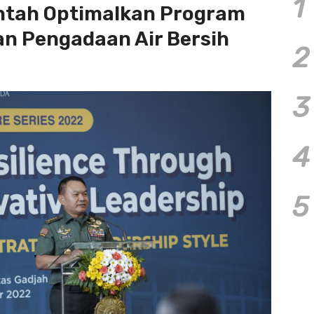
1
ntah Optimalkan Program
n Pengadaan Air Bersih
2
3
4
5