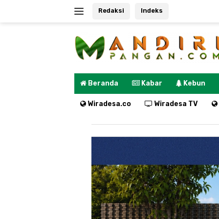
Langsung
Redaksi
Indeks
ke
konten
Beranda
Kabar
Kebun
Wiradesa.co
Wiradesa TV