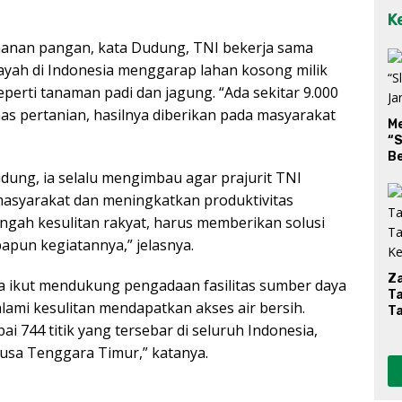
K
anan pangan, kata Dudung, TNI bekerja sama
layah di Indonesia menggarap lahan kosong milik
erti tanaman padi dan jagung. “Ada sekitar 9.000
nas pertanian, hasilnya diberikan pada masyarakat
M
“S
Be
udung, ia selalu mengimbau agar prajurit TNI
syarakat dan meningkatkan produktivitas
tengah kesulitan rakyat, harus memberikan solusi
pun kegiatannya,” jelasnya.
Za
ga ikut mendukung pengadaan fasilitas sumber daya
T
lami kesulitan mendapatkan akses air bersih.
T
K
i 744 titik yang tersebar di seluruh Indonesia,
usa Tenggara Timur,” katanya.