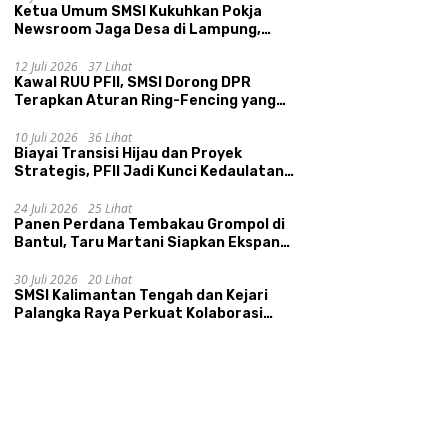
Ketua Umum SMSI Kukuhkan Pokja
Newsroom Jaga Desa di Lampung,
Ikhtiar Menyumbat Kebocoran Dana
Desa
12 Juli 2026
37 Lihat
Kawal RUU PFII, SMSI Dorong DPR
Terapkan Aturan Ring-Fencing yang
Ketat
10 Juli 2026
36 Lihat
Biayai Transisi Hijau dan Proyek
Strategis, PFII Jadi Kunci Kedaulatan
Ekonomi Nasional
24 Juli 2026
25 Lihat
Panen Perdana Tembakau Grompol di
Bantul, Taru Martani Siapkan Ekspansi
hingga 200 Hektare
30 Juli 2026
20 Lihat
SMSI Kalimantan Tengah dan Kejari
Palangka Raya Perkuat Kolaborasi
lewat News Room Jaga Desa