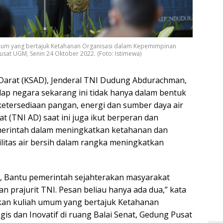
um yang bertajuk Ketahanan Organisasi dalam Kepemimpinan
Pusat UGM, Senin 24 Oktober 2022. (Foto: Istimewa)
 Darat (KSAD), Jenderal TNI Dudung Abdurachman,
ap negara sekarang ini tidak hanya dalam bentuk
ketersediaan pangan, energi dan sumber daya air
 (TNI AD) saat ini juga ikut berperan dan
erintah dalam meningkatkan ketahanan dan
litas air bersih dalam rangka meningkatkan
ik, Bantu pemerintah sejahterakan masyarakat
n prajurit TNI. Pesan beliau hanya ada dua,” kata
n kuliah umum yang bertajuk Ketahanan
is dan Inovatif di ruang Balai Senat, Gedung Pusat