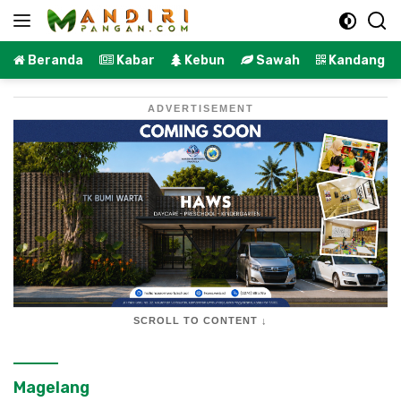
Langsung
ke
konten
Beranda
Kabar
Kebun
Sawah
Kandang
ADVERTISEMENT
SCROLL TO CONTENT ↓
Magelang