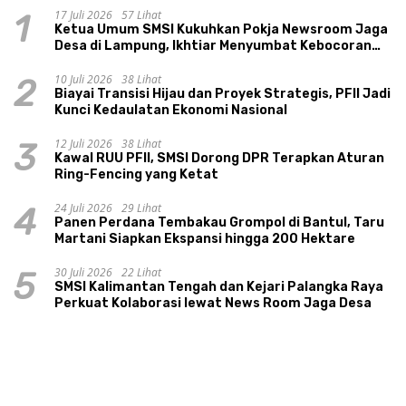
17 Juli 2026
57 Lihat
1
Ketua Umum SMSI Kukuhkan Pokja Newsroom Jaga
Desa di Lampung, Ikhtiar Menyumbat Kebocoran
Dana Desa
10 Juli 2026
38 Lihat
2
Biayai Transisi Hijau dan Proyek Strategis, PFII Jadi
Kunci Kedaulatan Ekonomi Nasional
12 Juli 2026
38 Lihat
3
Kawal RUU PFII, SMSI Dorong DPR Terapkan Aturan
Ring-Fencing yang Ketat
24 Juli 2026
29 Lihat
4
Panen Perdana Tembakau Grompol di Bantul, Taru
Martani Siapkan Ekspansi hingga 200 Hektare
30 Juli 2026
22 Lihat
5
SMSI Kalimantan Tengah dan Kejari Palangka Raya
Perkuat Kolaborasi lewat News Room Jaga Desa