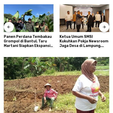
Panen Perdana Tembakau
Ketua Umum SMSI
Grompol di Bantul, Taru
Kukuhkan Pokja Newsroom
Martani Siapkan Ekspansi
Jaga Desa di Lampung,
hingga 200 Hektare
Ikhtiar Menyumbat
Kebocoran Dana Desa