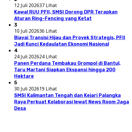
12 Juli 2026
37 Lihat
Kawal RUU PFII, SMSI Dorong DPR Terapkan
Aturan Ring-Fencing yang Ketat
3
10 Juli 2026
36 Lihat
Biayai Transisi Hijau dan Proyek Strategis, PFII
Jadi Kunci Kedaulatan Ekonomi Nasional
4
24 Juli 2026
24 Lihat
Panen Perdana Tembakau Grompol di Bantul,
Taru Martani Siapkan Ekspansi hingga 200
Hektare
5
30 Juli 2026
19 Lihat
SMSI Kalimantan Tengah dan Kejari Palangka
Raya Perkuat Kolaborasi lewat News Room Jaga
Desa