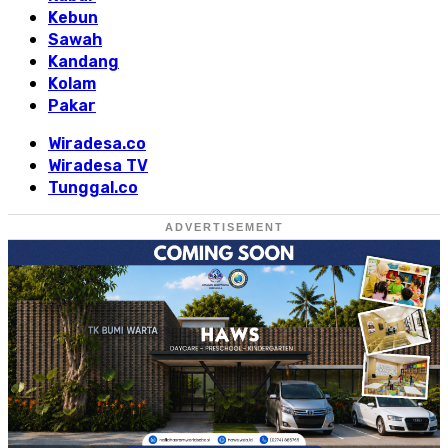
Kebun
Sawah
Kandang
Kolam
Pakar
Wiradesa.co
Wiradesa TV
Tunggal.co
ADVERTISEMENT