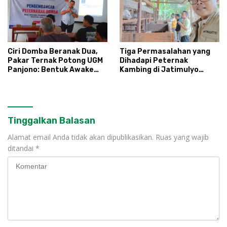
Ciri Domba Beranak Dua,
Tiga Permasalahan yang
Pakar Ternak Potong UGM
Dihadapi Peternak
Panjono: Bentuk Awake
Kambing di Jatimulyo
Koyo Nongko Setugel
Kebumen
Tinggalkan Balasan
Alamat email Anda tidak akan dipublikasikan.
Ruas yang wajib
ditandai
*