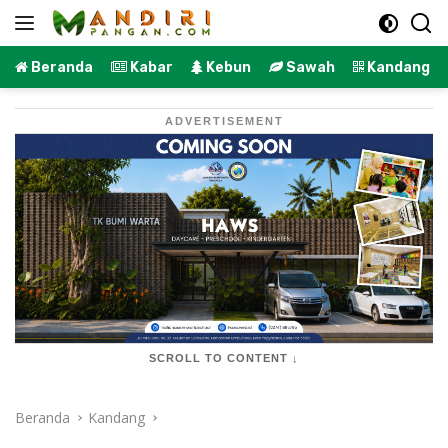
Langsung
ke
konten
Beranda
Kabar
Kebun
Sawah
Kandang
ADVERTISEMENT
SCROLL TO CONTENT ↓
Beranda
Kandang