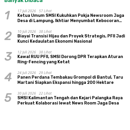
Banyak Dibaca
17 Juli 2026
57 Lihat
1
Ketua Umum SMSI Kukuhkan Pokja Newsroom Jaga
Desa di Lampung, Ikhtiar Menyumbat Kebocoran
Dana Desa
10 Juli 2026
38 Lihat
2
Biayai Transisi Hijau dan Proyek Strategis, PFII Jadi
Kunci Kedaulatan Ekonomi Nasional
12 Juli 2026
38 Lihat
3
Kawal RUU PFII, SMSI Dorong DPR Terapkan Aturan
Ring-Fencing yang Ketat
24 Juli 2026
29 Lihat
4
Panen Perdana Tembakau Grompol di Bantul, Taru
Martani Siapkan Ekspansi hingga 200 Hektare
30 Juli 2026
22 Lihat
5
SMSI Kalimantan Tengah dan Kejari Palangka Raya
Perkuat Kolaborasi lewat News Room Jaga Desa