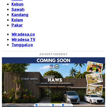
Kebun
Sawah
Kandang
Kolam
Pakar
Wiradesa.co
Wiradesa TV
Tunggal.co
ADVERTISEMENT