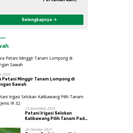
elengkeng
Informasi
Selengkapnya
wah
i 2026
a Petani Minggir Tanam Lompong di
engan Sawah
15 November 2025
Petani Irigasi Selokan
Kalibawang Pilih Tanam Padi
Jenis IR 32
28 Oktober 2025