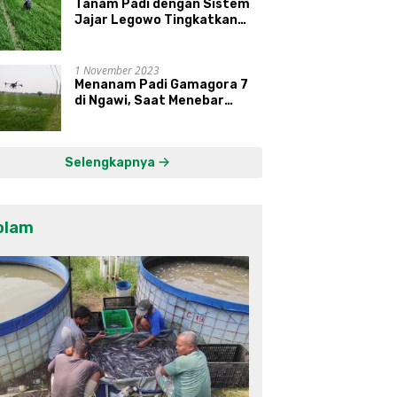
Tanam Padi dengan Sistem
Jajar Legowo Tingkatkan
Produktivitas Gabah
1 November 2023
Menanam Padi Gamagora 7
di Ngawi, Saat Menebar
Pupuk, Petani Dibantu Drone
Selengkapnya
olam