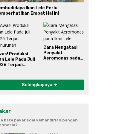
mbudidaya Ikan Lele Perlu
emperhatikan Empat Hal Ini
Cara Mengatasi
Penyakit
was! Produksi
Aeromonas pada
an Lele Pada Juli
Ikan Lele
26 Terjadi
enurunan
Selengkapnya
akar
a kata pakar soal kemandirian pangan
donesia?