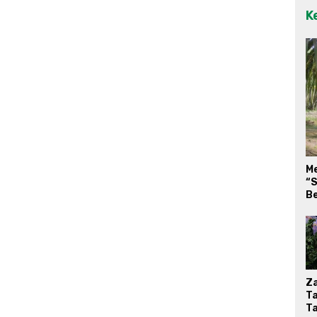
K
M
“S
Be
Za
T
T