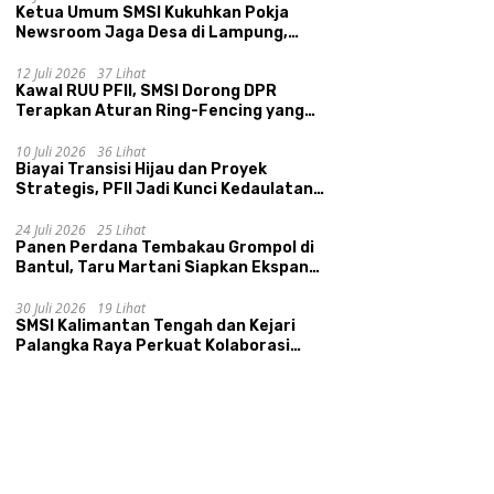
Ketua Umum SMSI Kukuhkan Pokja
Newsroom Jaga Desa di Lampung,
Ikhtiar Menyumbat Kebocoran Dana
Desa
12 Juli 2026
37 Lihat
Kawal RUU PFII, SMSI Dorong DPR
Terapkan Aturan Ring-Fencing yang
Ketat
i Transisi Hijau dan
Resmi Dilantik, Srikandi Jaga
P
10 Juli 2026
36 Lihat
k Strategis, PFII Jadi
Desa Siap Jadi Penggerak
T
Biayai Transisi Hijau dan Proyek
i Kedaulatan Ekonomi
Kemajuan Desa
F
Strategis, PFII Jadi Kunci Kedaulatan
onal
Ekonomi Nasional
24 Juli 2026
25 Lihat
Panen Perdana Tembakau Grompol di
Bantul, Taru Martani Siapkan Ekspansi
hingga 200 Hektare
30 Juli 2026
19 Lihat
SMSI Kalimantan Tengah dan Kejari
Palangka Raya Perkuat Kolaborasi
lewat News Room Jaga Desa