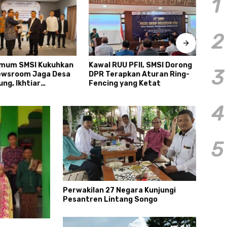
1
2
mum SMSI Kukuhkan
Kawal RUU PFII, SMSI Dorong
Biaya
3
ewsroom Jaga Desa
DPR Terapkan Aturan Ring-
Proye
ng, Ikhtiar
Fencing yang Ketat
Kunc
bat Kebocoran Dana
Nasi
4
5
Perwakilan 27 Negara Kunjungi
Pesantren Lintang Songo