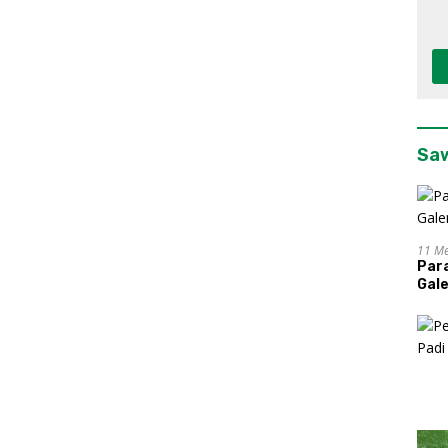
K
Sa
11 Me
Par
Gal