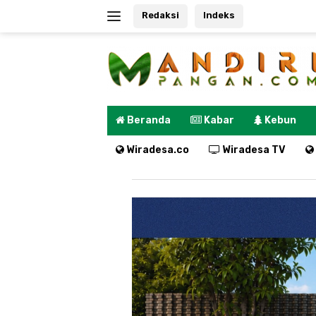
Langsung
Redaksi
Indeks
ke
konten
Beranda
Kabar
Kebun
Wiradesa.co
Wiradesa TV