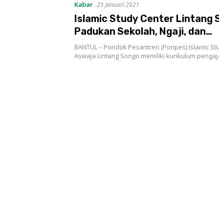
Kabar
25 Januari 2021
Islamic Study Center Lintang
Padukan Sekolah, Ngaji, dan
Keterampilan
BANTUL – Pondok Pesantren (Ponpes) Islamic Stu
Aswaja Lintang Songo memiliki kurikulum penga