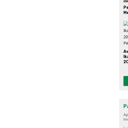
Pe
M
A
Ik
20
P
P
Ap
In