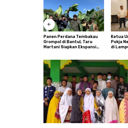
antan Tengah dan
Panen Perdana Tembakau
Ketua U
ngka Raya
Grompol di Bantul, Taru
Pokja N
laborasi lewat
Martani Siapkan Ekspansi
di Lampu
 Jaga Desa
hingga 200 Hektare
Menyum
Desa