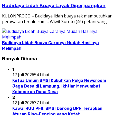
Budidaya Lidah Buaya Layak Diperjuangkan
KULONPROGO – Budidaya lidah buaya tak membutuhkan
perawatan terlalu rumit. Wiwit Suroto (46) petani yang…
Budidaya Lidah Buaya Caranya Mudah Hasilnya
Melimpah
Banyak Dibaca
1
17 Juli 2026
54 Lihat
Ketua Umum SMSI Kukuhkan Pokja Newsroom
Jaga Desa di Lampung, Ikhtiar Menyumbat
Kebocoran Dana Desa
2
12 Juli 2026
37 Lihat
Kawal RUU PFII, SMSI Dorong DPR Terapkan
Aturan Ring-Fencing yang Ketat