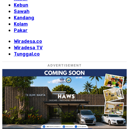
Kebun
Sawah
Kandang
Kolam
Pakar
Wiradesa.co
Wiradesa TV
Tunggal.co
ADVERTISEMENT