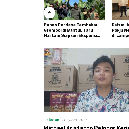
antan Tengah dan
Panen Perdana Tembakau
Ketua U
ngka Raya
Grompol di Bantul, Taru
Pokja N
laborasi lewat
Martani Siapkan Ekspansi
di Lampu
 Jaga Desa
hingga 200 Hektare
Menyum
Desa
Teladan
21 Agustus 2021
Michael Kristanto Pelopor Keri