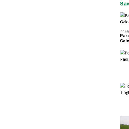
Sa
11 Me
Par
Gal