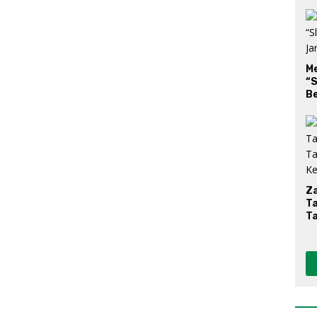
M
“S
Be
Za
T
T
K