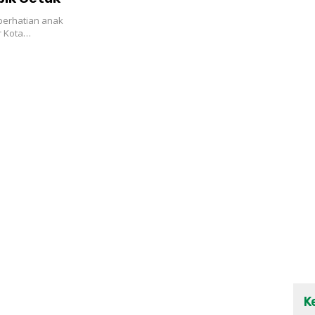
perhatian anak
r Kota…
K