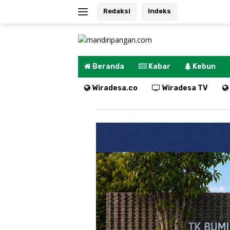
Langsung
Redaksi
Indeks
ke
konten
Beranda
Kabar
Kebun
Wiradesa.co
Wiradesa TV