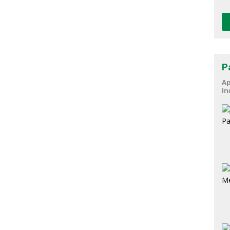
P
Ap
In