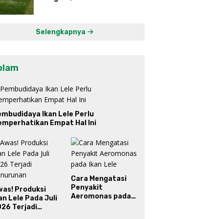
Pupuk, Petani Dibantu Drone
Selengkapnya
olam
mbudidaya Ikan Lele Perlu
emperhatikan Empat Hal Ini
Cara Mengatasi
Penyakit
was! Produksi
Aeromonas pada
an Lele Pada Juli
Ikan Lele
26 Terjadi
enurunan