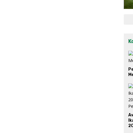
K
Pe
M
A
Ik
20
P