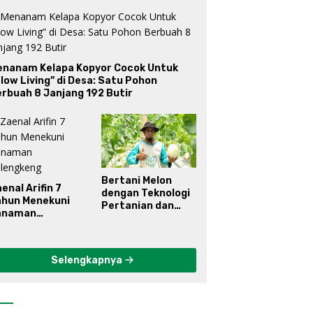
enanam Kelapa Kopyor Cocok Untuk
low Living” di Desa: Satu Pohon
rbuah 8 Janjang 192 Butir
Bertani Melon
enal Arifin 7
dengan Teknologi
ahun Menekuni
Pertanian dan
anaman
Informasi
elengkeng
Selengkapnya