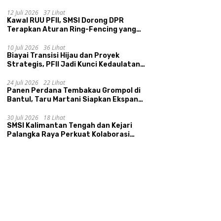
Ikhtiar Menyumbat Kebocoran Dana
Desa
12 Juli 2026
37 Lihat
Kawal RUU PFII, SMSI Dorong DPR
Terapkan Aturan Ring-Fencing yang
Ketat
i Transisi Hijau dan
Resmi Dilantik, Srikandi Jaga
P
10 Juli 2026
36 Lihat
k Strategis, PFII Jadi
Desa Siap Jadi Penggerak
T
Biayai Transisi Hijau dan Proyek
i Kedaulatan Ekonomi
Kemajuan Desa
F
Strategis, PFII Jadi Kunci Kedaulatan
onal
Ekonomi Nasional
24 Juli 2026
22 Lihat
Panen Perdana Tembakau Grompol di
Bantul, Taru Martani Siapkan Ekspansi
hingga 200 Hektare
30 Juli 2026
18 Lihat
SMSI Kalimantan Tengah dan Kejari
Palangka Raya Perkuat Kolaborasi
lewat News Room Jaga Desa