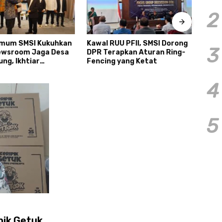
2
mum SMSI Kukuhkan
Kawal RUU PFII, SMSI Dorong
Biaya
3
ewsroom Jaga Desa
DPR Terapkan Aturan Ring-
Proye
ng, Ikhtiar
Fencing yang Ketat
Kunc
bat Kebocoran Dana
Nasi
4
5
pik Getuk