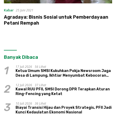
Kabar
25 Juni 2021
Agradaya: Bisnis Sosial untuk Pemberdayaan
Petani Rempah
Banyak Dibaca
17 Juli 2026
56 Lihat
1
Ketua Umum SMSI Kukuhkan Pokja Newsroom Jaga
Desa di Lampung, Ikhtiar Menyumbat Kebocoran
Dana Desa
12 Juli 2026
37 Lihat
2
Kawal RUU PFII, SMSI Dorong DPR Terapkan Aturan
Ring-Fencing yang Ketat
10 Juli 2026
36 Lihat
3
Biayai Transisi Hijau dan Proyek Strategis, PFII Jadi
Kunci Kedaulatan Ekonomi Nasional