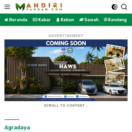
Langsung
ke
konten
Beranda
Kabar
Kebun
Sawah
Kandang
ADVERTISEMENT
SCROLL TO CONTENT ↓
Agradaya