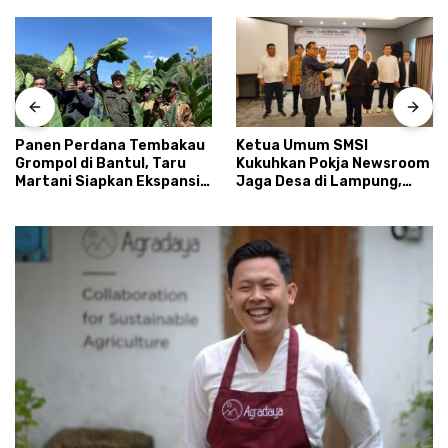
Panen Perdana Tembakau
Ketua Umum SMSI
Grompol di Bantul, Taru
Kukuhkan Pokja Newsroom
Martani Siapkan Ekspansi
Jaga Desa di Lampung,
hingga 200 Hektare
Ikhtiar Menyumbat
Kebocoran Dana Desa