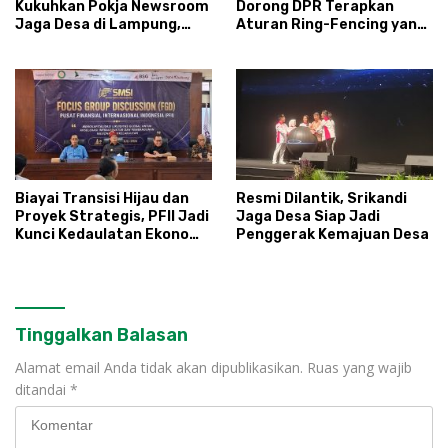
Kukuhkan Pokja Newsroom
Dorong DPR Terapkan
Jaga Desa di Lampung,
Aturan Ring-Fencing yang
Ikhtiar Menyumbat
Ketat
Kebocoran Dana Desa
Biayai Transisi Hijau dan
Resmi Dilantik, Srikandi
Proyek Strategis, PFII Jadi
Jaga Desa Siap Jadi
Kunci Kedaulatan Ekonomi
Penggerak Kemajuan Desa
Nasional
Tinggalkan Balasan
Alamat email Anda tidak akan dipublikasikan.
Ruas yang wajib
ditandai
*