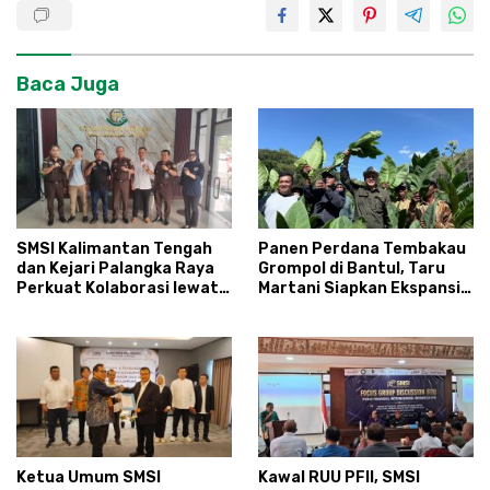
Baca Juga
SMSI Kalimantan Tengah
Panen Perdana Tembakau
dan Kejari Palangka Raya
Grompol di Bantul, Taru
Perkuat Kolaborasi lewat
Martani Siapkan Ekspansi
News Room Jaga Desa
hingga 200 Hektare
Ketua Umum SMSI
Kawal RUU PFII, SMSI