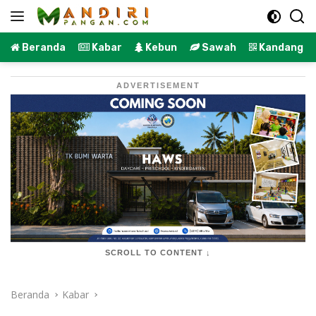
Langsung
ke
konten
Beranda
Kabar
Kebun
Sawah
Kandang
ADVERTISEMENT
SCROLL TO CONTENT ↓
Beranda
Kabar