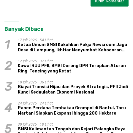
Banyak Dibaca
17 Juli 2026
54 Lihat
1
Ketua Umum SMSI Kukuhkan Pokja Newsroom Jaga
Desa di Lampung, Ikhtiar Menyumbat Kebocoran
Dana Desa
12 Juli 2026
37 Lihat
2
Kawal RUU PFII, SMSI Dorong DPR Terapkan Aturan
Ring-Fencing yang Ketat
10 Juli 2026
36 Lihat
3
Biayai Transisi Hijau dan Proyek Strategis, PFII Jadi
Kunci Kedaulatan Ekonomi Nasional
24 Juli 2026
24 Lihat
4
Panen Perdana Tembakau Grompol di Bantul, Taru
Martani Siapkan Ekspansi hingga 200 Hektare
30 Juli 2026
18 Lihat
5
SMSI Kalimantan Tengah dan Kejari Palangka Raya