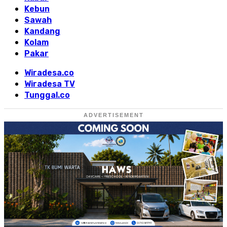
Kebun
Sawah
Kandang
Kolam
Pakar
Wiradesa.co
Wiradesa TV
Tunggal.co
ADVERTISEMENT