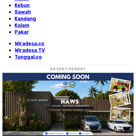
Kebun
Sawah
Kandang
Kolam
Pakar
Wiradesa.co
Wiradesa TV
Tunggal.co
ADVERTISEMENT