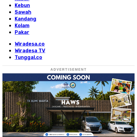
Kebun
Sawah
Kandang
Kolam
Pakar
Wiradesa.co
Wiradesa TV
Tunggal.co
ADVERTISEMENT