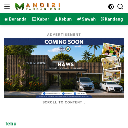
Langsung
ke
konten
Beranda
Kabar
Kebun
Sawah
Kandang
ADVERTISEMENT
SCROLL TO CONTENT ↓
Tebu