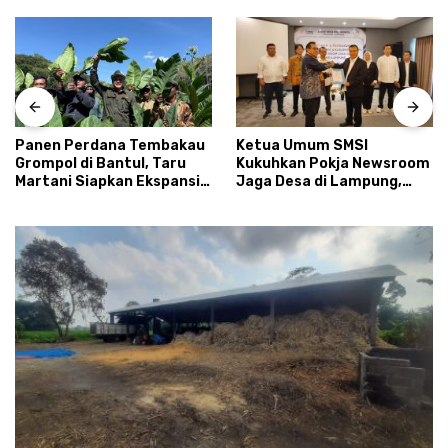
Panen Perdana Tembakau
Ketua Umum SMSI
Grompol di Bantul, Taru
Kukuhkan Pokja Newsroom
Martani Siapkan Ekspansi
Jaga Desa di Lampung,
hingga 200 Hektare
Ikhtiar Menyumbat
Kebocoran Dana Desa