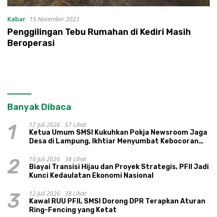
Kabar
15 November 2023
Penggilingan Tebu Rumahan di Kediri Masih
Beroperasi
Banyak Dibaca
17 Juli 2026
57 Lihat
1
Ketua Umum SMSI Kukuhkan Pokja Newsroom Jaga
Desa di Lampung, Ikhtiar Menyumbat Kebocoran
Dana Desa
10 Juli 2026
38 Lihat
2
Biayai Transisi Hijau dan Proyek Strategis, PFII Jadi
Kunci Kedaulatan Ekonomi Nasional
12 Juli 2026
38 Lihat
3
Kawal RUU PFII, SMSI Dorong DPR Terapkan Aturan
Ring-Fencing yang Ketat