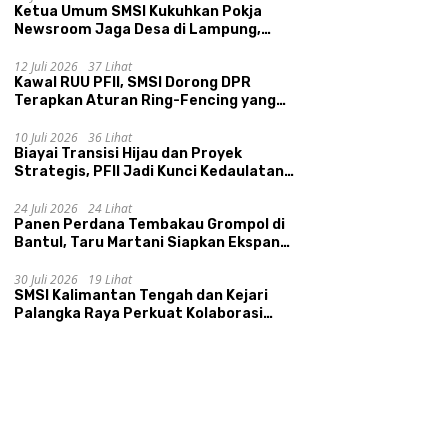
Ketua Umum SMSI Kukuhkan Pokja
Newsroom Jaga Desa di Lampung,
Ikhtiar Menyumbat Kebocoran Dana
Desa
12 Juli 2026
37 Lihat
Kawal RUU PFII, SMSI Dorong DPR
Terapkan Aturan Ring-Fencing yang
Ketat
i Transisi Hijau dan
Resmi Dilantik, Srikandi Jaga
P
10 Juli 2026
36 Lihat
k Strategis, PFII Jadi
Desa Siap Jadi Penggerak
T
Biayai Transisi Hijau dan Proyek
i Kedaulatan Ekonomi
Kemajuan Desa
F
Strategis, PFII Jadi Kunci Kedaulatan
onal
Ekonomi Nasional
24 Juli 2026
24 Lihat
Panen Perdana Tembakau Grompol di
Bantul, Taru Martani Siapkan Ekspansi
hingga 200 Hektare
30 Juli 2026
19 Lihat
SMSI Kalimantan Tengah dan Kejari
Palangka Raya Perkuat Kolaborasi
lewat News Room Jaga Desa