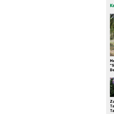
K
M
“S
Be
Za
T
T