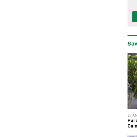
K
Sa
11 Me
Par
Gal