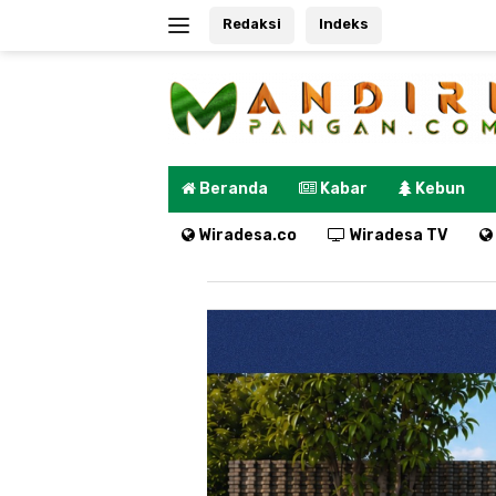
Langsung
Redaksi
Indeks
ke
konten
Beranda
Kabar
Kebun
Wiradesa.co
Wiradesa TV