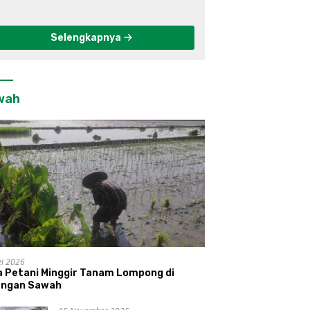
elengkeng
Informasi
Selengkapnya
wah
i 2026
a Petani Minggir Tanam Lompong di
engan Sawah