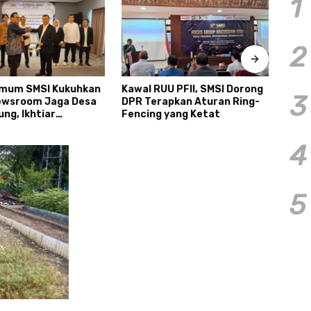
1
2
mum SMSI Kukuhkan
Kawal RUU PFII, SMSI Dorong
Biaya
3
ewsroom Jaga Desa
DPR Terapkan Aturan Ring-
Proye
ng, Ikhtiar
Fencing yang Ketat
Kunc
bat Kebocoran Dana
Nasi
4
5