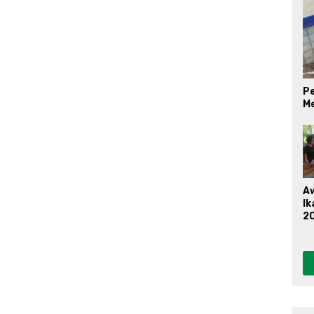
Pe
M
A
Ik
20
P