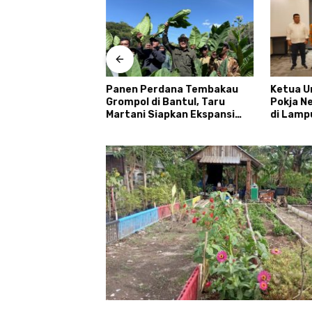
antan Tengah dan
Panen Perdana Tembakau
Ketua U
ngka Raya
Grompol di Bantul, Taru
Pokja N
laborasi lewat
Martani Siapkan Ekspansi
di Lampu
 Jaga Desa
hingga 200 Hektare
Menyum
Desa