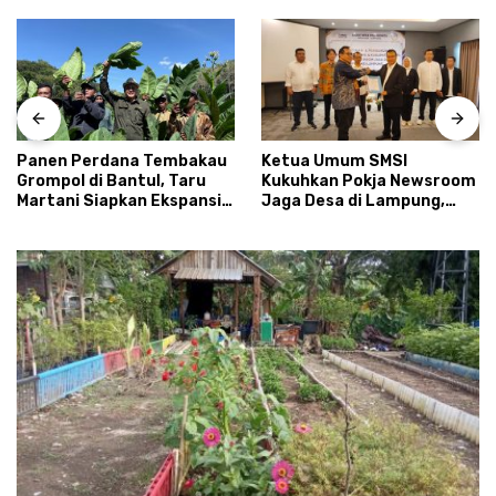
Panen Perdana Tembakau
Ketua Umum SMSI
Grompol di Bantul, Taru
Kukuhkan Pokja Newsroom
Martani Siapkan Ekspansi
Jaga Desa di Lampung,
hingga 200 Hektare
Ikhtiar Menyumbat
Kebocoran Dana Desa