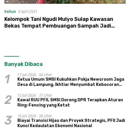
Kebun
6 April 2021
Kelompok Tani Ngudi Mulyo Sulap Kawasan
Bekas Tempat Pembuangan Sampah Jadi
Lahan Perkebunan dan Perikanan
Banyak Dibaca
17 Juli 2026
56 Lihat
1
Ketua Umum SMSI Kukuhkan Pokja Newsroom Jaga
Desa di Lampung, Ikhtiar Menyumbat Kebocoran
Dana Desa
12 Juli 2026
37 Lihat
2
Kawal RUU PFII, SMSI Dorong DPR Terapkan Aturan
Ring-Fencing yang Ketat
10 Juli 2026
36 Lihat
3
Biayai Transisi Hijau dan Proyek Strategis, PFII Jadi
Kunci Kedaulatan Ekonomi Nasional