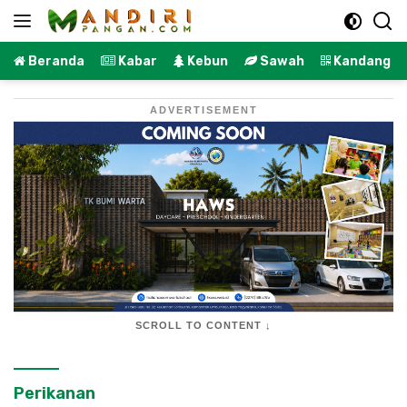
Langsung
ke
konten
Beranda
Kabar
Kebun
Sawah
Kandang
ADVERTISEMENT
SCROLL TO CONTENT ↓
Perikanan