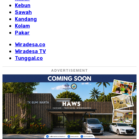
Kebun
Sawah
Kandang
Kolam
Pakar
Wiradesa.co
Wiradesa TV
Tunggal.co
ADVERTISEMENT