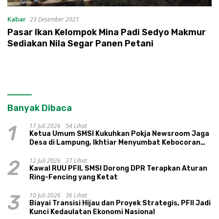
Kabar
23 Desember 2021
Pasar Ikan Kelompok Mina Padi Sedyo Makmur
Sediakan Nila Segar Panen Petani
Banyak Dibaca
17 Juli 2026
54 Lihat
1
Ketua Umum SMSI Kukuhkan Pokja Newsroom Jaga
Desa di Lampung, Ikhtiar Menyumbat Kebocoran
Dana Desa
12 Juli 2026
37 Lihat
2
Kawal RUU PFII, SMSI Dorong DPR Terapkan Aturan
Ring-Fencing yang Ketat
10 Juli 2026
36 Lihat
3
Biayai Transisi Hijau dan Proyek Strategis, PFII Jadi
Kunci Kedaulatan Ekonomi Nasional