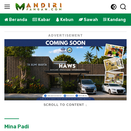
Langsung
ke
konten
Beranda
Kabar
Kebun
Sawah
Kandang
ADVERTISEMENT
SCROLL TO CONTENT ↓
Mina Padi