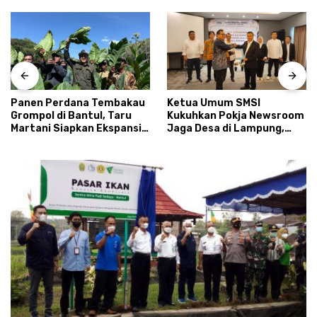
Panen Perdana Tembakau
Ketua Umum SMSI
Grompol di Bantul, Taru
Kukuhkan Pokja Newsroom
Martani Siapkan Ekspansi
Jaga Desa di Lampung,
hingga 200 Hektare
Ikhtiar Menyumbat
Kebocoran Dana Desa