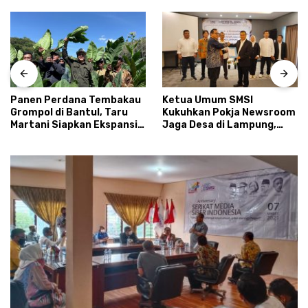
Panen Perdana Tembakau
Ketua Umum SMSI
Grompol di Bantul, Taru
Kukuhkan Pokja Newsroom
Martani Siapkan Ekspansi
Jaga Desa di Lampung,
hingga 200 Hektare
Ikhtiar Menyumbat
Kebocoran Dana Desa