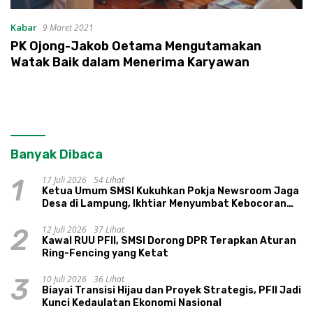
Kabar
9 Maret 2021
PK Ojong-Jakob Oetama Mengutamakan
Watak Baik dalam Menerima Karyawan
Banyak Dibaca
17 Juli 2026
54 Lihat
1
Ketua Umum SMSI Kukuhkan Pokja Newsroom Jaga
Desa di Lampung, Ikhtiar Menyumbat Kebocoran
Dana Desa
12 Juli 2026
37 Lihat
2
Kawal RUU PFII, SMSI Dorong DPR Terapkan Aturan
Ring-Fencing yang Ketat
10 Juli 2026
36 Lihat
3
Biayai Transisi Hijau dan Proyek Strategis, PFII Jadi
Kunci Kedaulatan Ekonomi Nasional