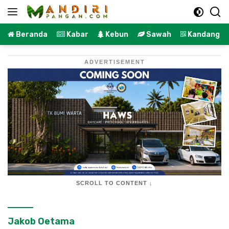
Langsung
ke
konten
Beranda
Kabar
Kebun
Sawah
Kandang
ADVERTISEMENT
SCROLL TO CONTENT ↓
Jakob Oetama