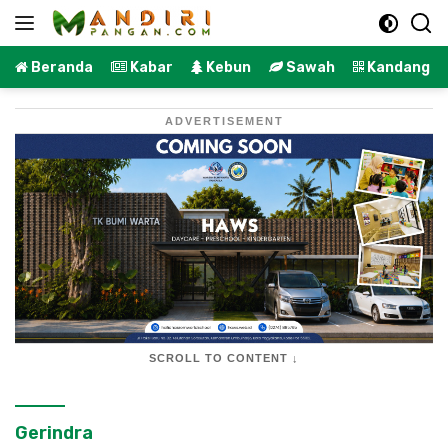
Langsung
ke
konten
Beranda
Kabar
Kebun
Sawah
Kandang
ADVERTISEMENT
SCROLL TO CONTENT ↓
Gerindra