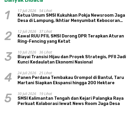
Banyak Dibaca
17 Juli 2026
54 Lihat
1
Ketua Umum SMSI Kukuhkan Pokja Newsroom Jaga
Desa di Lampung, Ikhtiar Menyumbat Kebocoran
Dana Desa
12 Juli 2026
37 Lihat
2
Kawal RUU PFII, SMSI Dorong DPR Terapkan Aturan
Ring-Fencing yang Ketat
10 Juli 2026
36 Lihat
3
Biayai Transisi Hijau dan Proyek Strategis, PFII Jadi
Kunci Kedaulatan Ekonomi Nasional
24 Juli 2026
25 Lihat
4
Panen Perdana Tembakau Grompol di Bantul, Taru
Martani Siapkan Ekspansi hingga 200 Hektare
30 Juli 2026
19 Lihat
5
SMSI Kalimantan Tengah dan Kejari Palangka Raya
Perkuat Kolaborasi lewat News Room Jaga Desa