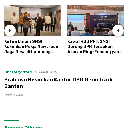
Ketua Umum SMSI
Kawal RUU PFII, SMSI
Kukuhkan Pokja Newsroom
Dorong DPR Terapkan
Jaga Desa di Lampung,
Aturan Ring-Fencing yang
Ikhtiar Menyumbat
Ketat
Kebocoran Dana Desa
Uncategorized
16 Maret 2019
Prabowo Resmikan Kantor DPD Gerindra di
Banten
Topik Politik