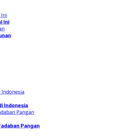
 Ini
runan
i Indonesia
radaban Pangan