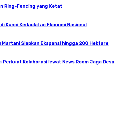
an Ring-Fencing yang Ketat
Jadi Kunci Kedaulatan Ekonomi Nasional
 Martani Siapkan Ekspansi hingga 200 Hektare
a Perkuat Kolaborasi lewat News Room Jaga Desa