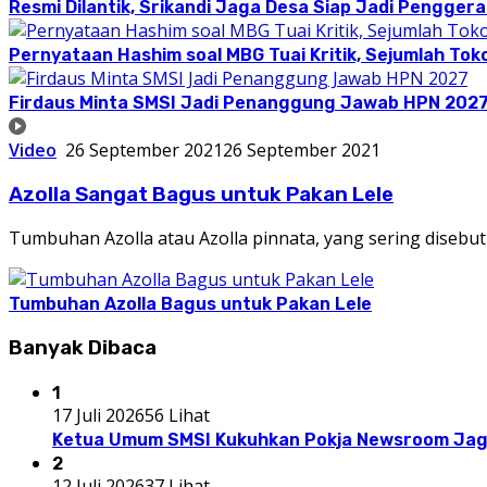
Resmi Dilantik, Srikandi Jaga Desa Siap Jadi Pengger
Pernyataan Hashim soal MBG Tuai Kritik, Sejumlah T
Firdaus Minta SMSI Jadi Penanggung Jawab HPN 202
Video
26 September 2021
26 September 2021
Azolla Sangat Bagus untuk Pakan Lele
Tumbuhan Azolla atau Azolla pinnata, yang sering disebu
Tumbuhan Azolla Bagus untuk Pakan Lele
Banyak Dibaca
1
17 Juli 2026
56 Lihat
Ketua Umum SMSI Kukuhkan Pokja Newsroom Jaga
2
12 Juli 2026
37 Lihat